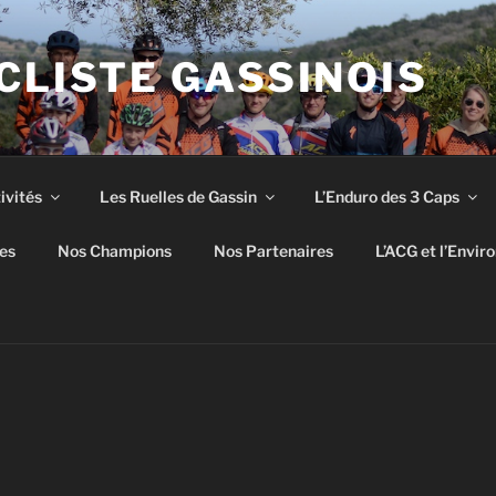
CLISTE GASSINOIS
ivités
Les Ruelles de Gassin
L’Enduro des 3 Caps
es
Nos Champions
Nos Partenaires
L’ACG et l’Envi