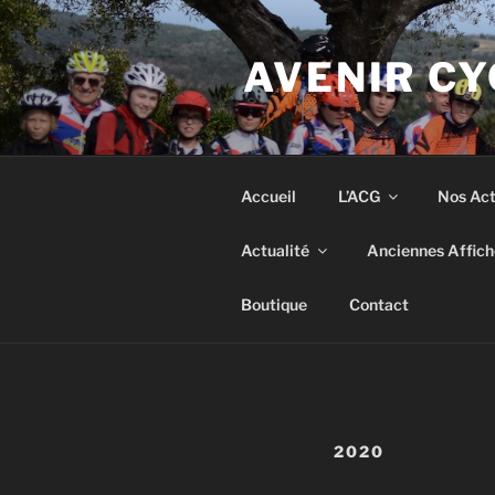
Aller
au
AVENIR CY
contenu
principal
Accueil
L’ACG
Nos Act
Actualité
Anciennes Affich
Boutique
Contact
2020