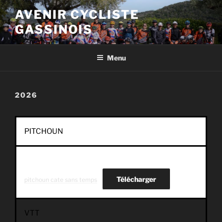
Aller
AVENIR CYCLISTE
au
GASSINOIS
contenu
principal
Menu
2026
PITCHOUN
Télécharger
pitchoun cate sans temps
VTT