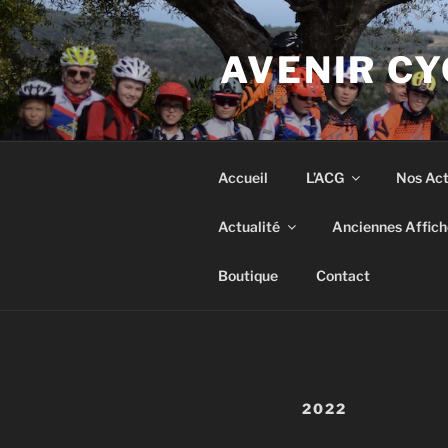
Aller
au
AVENIR CY
contenu
principal
Accueil
L’ACG
Nos Act
Actualité
Anciennes Affich
Boutique
Contact
2022