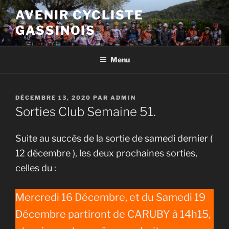
Aller
AVENIR CYCLISTE
au
GASSINOIS
contenu
principal
Menu
PUBLIÉ
DÉCEMBRE 13, 2020
PAR
ADMIN
LE
Sorties Club Semaine 51.
Suite au succès de la sortie de samedi dernier (
12 décembre ), les deux prochaines sorties,
celles du :
Mercredi 16 Décembre, et du Samedi 19
Décembre partiront de CARUBY à 14h15,