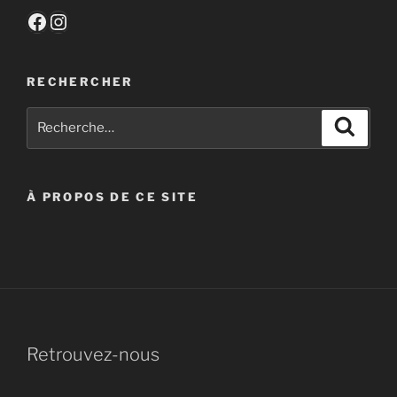
Facebook
Instagram
RECHERCHER
Recherche
Recher
pour
:
À PROPOS DE CE SITE
Retrouvez-nous