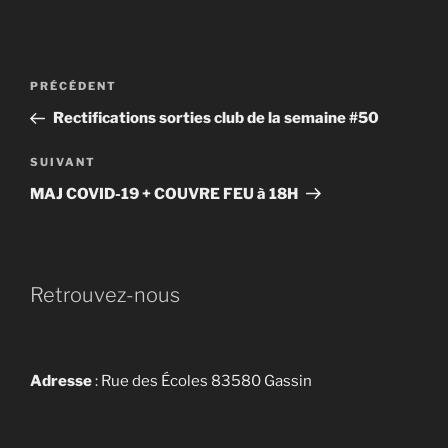
Navigation
Article
PRÉCÉDENT
de
précédent
Rectifications sorties club de la semaine #50
l’article
Article
SUIVANT
suivant
MAJ COVID-19 + COUVRE FEU à 18H
Retrouvez-nous
Adresse
: Rue des Écoles 83580 Gassin